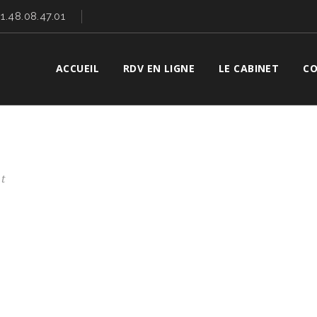
01.48.08.47.01
ACCUEIL
RDV EN LIGNE
LE CABINET
CO
t