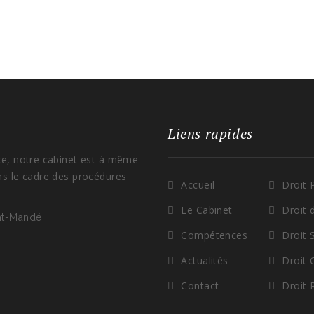
Liens rapides
ce, notre cabinet est à même
ns le cadre des procédures
Accueil
Droit 
Le Cabinet
Droit 
int-Mandé
Compétences
Droit 
Actualités
Droit
Contact
Droit 