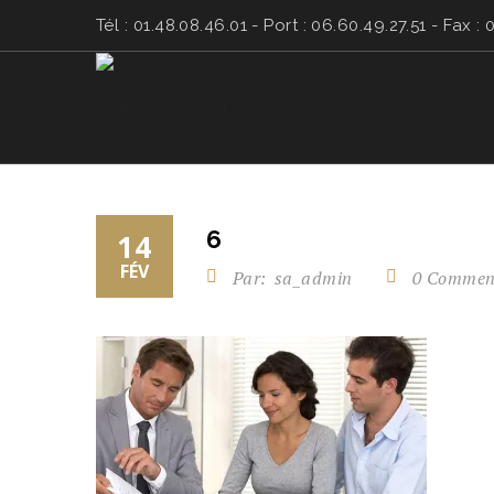
Tél : 01.48.08.46.01 - Port : 06.60.49.27.51 - Fax : 
6
14
FÉV
Par:
sa_admin
0 Commen