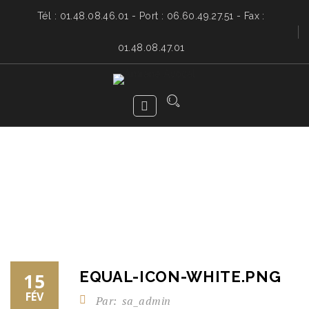
Tél : 01.48.08.46.01 - Port : 06.60.49.27.51 - Fax :
01.48.08.47.01
EQUAL-ICON-WHITE.PNG
15
FÉV
Par:
sa_admin