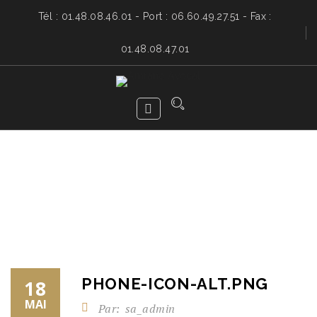
Tél : 01.48.08.46.01 - Port : 06.60.49.27.51 - Fax :
01.48.08.47.01
PHONE-ICON-ALT.PNG
18
MAI
Par:
sa_admin